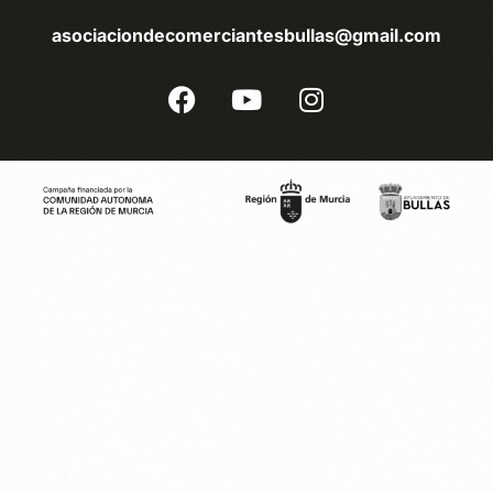
asociaciondecomerciantesbullas@gmail.com