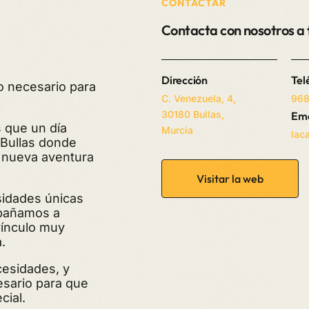
CONTACTAR
Contacta con nosotros a 
Dirección
Tel
o necesario para
C. Venezuela, 4,
968
30180 Bullas,
Ema
 que un día
Murcia
lac
 Bullas donde
a nueva aventura
Visitar la web
idades únicas
pañamos a
vínculo muy
.
cesidades, y
esario para que
cial.