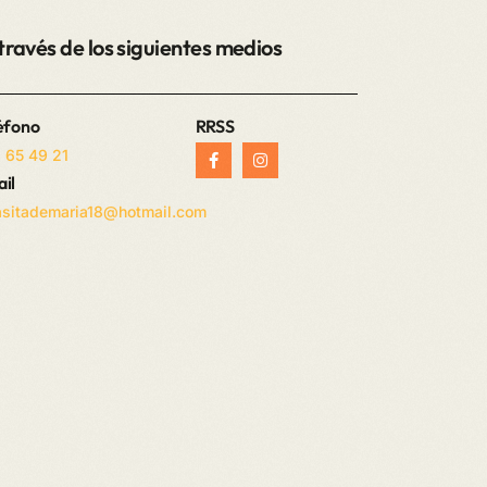
través de los siguientes medios
éfono
RRSS
 65 49 21
il
asitademaria18@hotmail.com