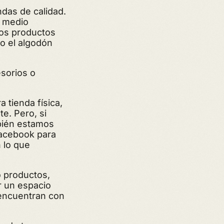
das de calidad.
 medio
ros productos
o el algodón
sorios o
 tienda física,
. Pero, si
bién estamos
Facebook para
 lo que
o productos,
r un espacio
 encuentran con