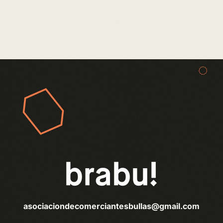
asociaciondecomerciantesbullas@gmail.com