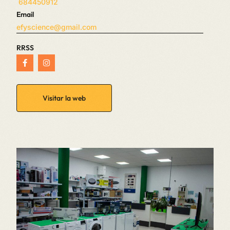
684450912
Email
efyscience@gmail.com
RRSS
Visitar la web