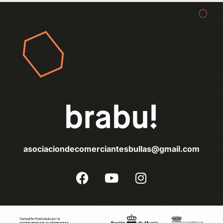
asociaciondecomerciantesbullas@gmail.com