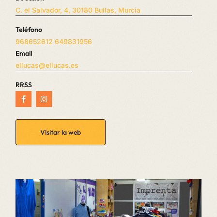
C. el Salvador, 4, 30180 Bullas, Murcia
Teléfono
968652612
649831956
Email
ellucas@ellucas.es
RRSS
Visitar la web